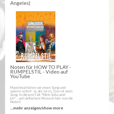
Blanche Elliz
Angeles)
Das Zebra und Kolibri
Nickelino
Nici Mommsen
Eddie Weimann
Jeannette Urzendowsky
Andreas Hofschneider
Thomas Rühmann
PDF
RUMPELSTIL
Noten für HOW TO PLAY -
MUSIK | MERCHANDISE
RUMPELSTIL - Video auf
YouTube
MUSIK
Manchmal hören wir einen Song und
RUMPELSTIL
spüren sofort: Ja, der ist es. Das ist mein
Loftline
Song. In diesem Fall: "Mein Sofa uind
ich" ...auf vielfachem Wunsch hier nun die
Andrej Hermlin
Noten!
Tina Tandler
...mehr anzeigen/show more
Peter Schenderlein