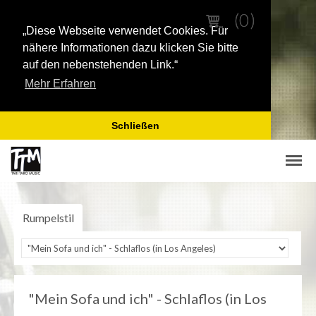
(0)
(0)
„Diese Webseite verwendet Cookies. Für
nähere Informationen dazu klicken Sie bitte
auf den nebenstehenden Link.“
Mehr Erfahren
Schließen
DOWNLOADS (MP3 | PDF )
Rumpelstil
MP3
RUMPELSTIL
Loftline
Tina Tandler
"Mein Sofa und ich" - Schlaflos (in Los
Peter Schenderlein