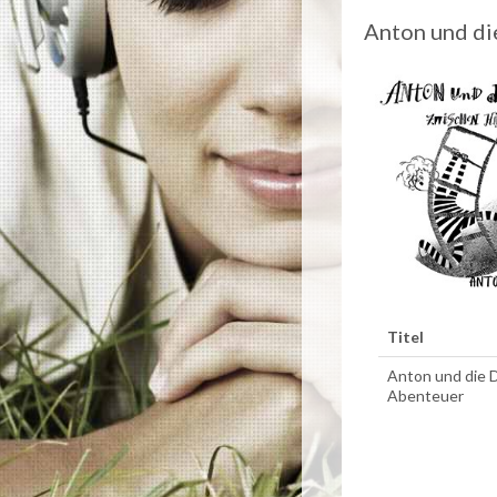
Anton und di
Titel
Anton und die D
Abenteuer