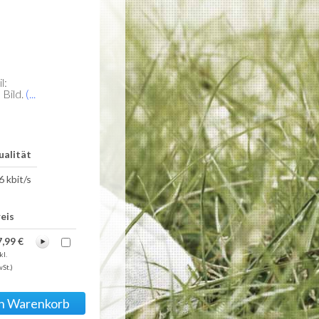
l:
 Bild.
(...
ualität
ht auf
6 kbit/s
 und
eis
 dem
7,99 €
kl.
St.)
en Warenkorb