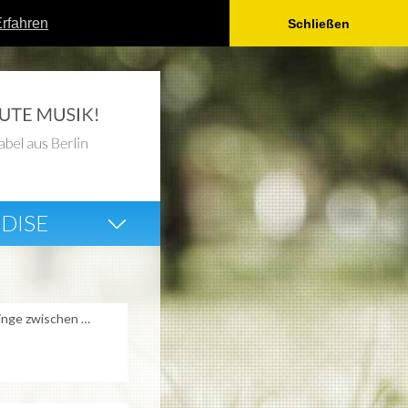
rfahren
Schließen
DISE
Anton und die Dinge zwischen Himmel und Erde - 3. Abenteuer