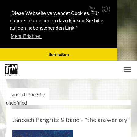
(0)
(0)
„Diese Webseite verwendet Cookies. Für
nähere Informationen dazu klicken Sie bitte
auf den nebenstehenden Link.“
Mehr Erfahren
Schließen
DOWNLOADS (MP3 | PDF )
Janosch Pangritz
MP3
undefined
RUMPELSTIL
Loftline
Janosch Pangritz & Band - "the answer is y"
Tina Tandler
Peter Schenderlein