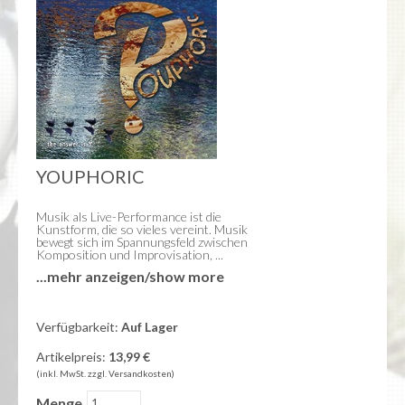
Blanche Elliz
Das Zebra und Kolibri
Nickelino
Nici Mommsen
Eddie Weimann
Jeannette Urzendowsky
Andreas Hofschneider
Thomas Rühmann
YOUPHORIC
PDF
RUMPELSTIL
Musik als Live-Performance ist die
Kunstform, die so vieles vereint. Musik
bewegt sich im Spannungsfeld zwischen
MUSIK | MERCHANDISE
Komposition und Improvisation, ...
...mehr anzeigen/show more
MUSIK
RUMPELSTIL
Verfügbarkeit:
Auf Lager
... zwischen Altbekanntem und aus dem
Loftline
Impuls heraus Geschaffenem.
Andrej Hermlin
Artikelpreis:
13,99 €
(inkl. MwSt. zzgl. Versandkosten)
Tina Tandler
YOUPHORIC ist die klingende Realität
Peter Schenderlein
Menge
der musikalischen Ideen des